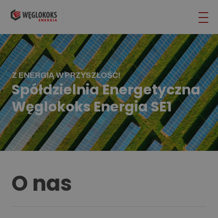
Z ENERGIĄ W PRZYSZŁOŚĆ!
Spółdzielnia Energetyczna
Węglokoks Energia SE1
O nas