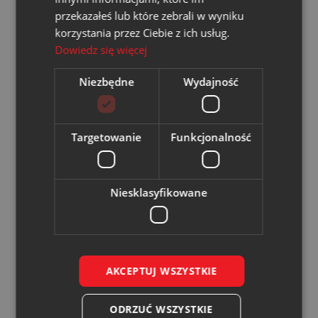
samorządy i przedsiębiorcy, korzystają z:
przekazałeś lub które zebrali w wyniku
korzystania przez Ciebie z ich usług.
Niższych kosztów energii
Dowiedz się więcej
Wyższej niezależności i bezpieczeństwa
energetycznego
Niezbędne
Wydajność
Angażowania się we wspólne inwestycje OZE
Redukcji emisji CO₂ i poprawy
Targetowanie
Funkcjonalność
samowystarczalności regionu
Niesklasyfikowane
AKCEPTUJ WSZYSTKIE
ODRZUĆ WSZYSTKIE