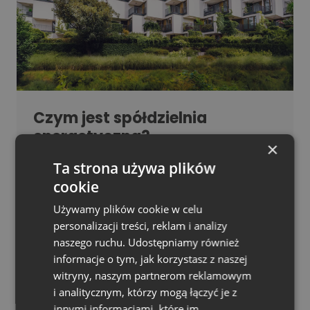
Czym jest spółdzielnia
energetyczna?
×
Ta strona używa plików
Spółdzielnia energetyczna stanowi innowacyjną
formę organizacji lokalnej społeczności
cookie
energetycznej, działającej w oparciu o
Używamy plików cookie w celu
odnawialne źródła energii, magazynowanie i
personalizacji treści, reklam i analizy
wspólne zarządzanie jej produkcją.
naszego ruchu. Udostępniamy również
informacje o tym, jak korzystasz z naszej
Spółdzielnie Energetyczne mogą być założone
witryny, naszym partnerom reklamowym
tylko w gminach wiejskich i miejsko-wiejskich.
i analitycznym, którzy mogą łączyć je z
Członkowie, w tym osoby fizyczne, rolnicy,
innymi informacjami, które im