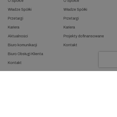
O Spółce
O Spółce
Władze Spółki
Władze Spółki
Przetargi
Przetargi
Kariera
Kariera
Aktualności
Projekty dofinansowane
Biuro komunikacji
Kontakt
Biuro Obsługi Klienta
Kontakt
O Spółce
O Spółce
Władze Spółki
Władze Spółki
Przetargi
Przetargi