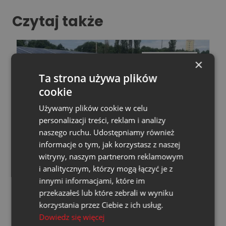
Czytaj także
×
07.08.2026
Ta strona używa plików
cookie
Używamy plików cookie w celu
personalizacji treści, reklam i analizy
naszego ruchu. Udostępniamy również
SPÓŁDZIELNIA ENERGETYCZNA SE1
informacje o tym, jak korzystasz z naszej
witryny, naszym partnerom reklamowym
Spółdzielnia Energetyczna
i analitycznym, którzy mogą łączyć je z
Węglokoks Energia SE 1
innymi informacjami, które im
konsekwentnie się rozwija.
przekazałeś lub które zebrali w wyniku
korzystania przez Ciebie z ich usług.
Dowiedz się więcej
Czytaj więcej