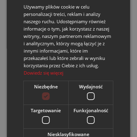
Używamy plików cookie w celu
ul. Górnicza 23
personalizacji treści, reklam i analizy
32-590 Libiąż
naszego ruchu. Udostępniamy również
informacje o tym, jak korzystasz z naszej
witryny, naszym partnerom reklamowym
i analitycznym, którzy mogą łączyć je z
innymi informacjami, które im
przekazałeś lub które zebrali w wyniku
korzystania przez Ciebie z ich usług.
Zakład Ciepłowniczy "Piast"
Dowiedz się więcej
ul. Granitowa 16
Niezbędne
Wydajność
43-155 Bieruń
Targetowanie
Funkcjonalność
Niesklasyfikowane