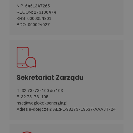
NIP: 6461347265
REGON: 273106474
KRS: 0000054901
BDO: 000024027
Sekretariat Zarządu
T:
32 73-73-100
do 103
F:
32 73-73-105
nse@weglokoksenergia.pl
Adres e-doręczeń: AE:PL-98173-19537-AAAJT-24