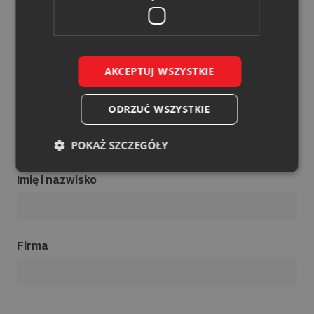
Zakład Ciepłowniczy
"Ziemowit"
ul. Pokoju 4
AKCEPTUJ WSZYSTKIE
43-143 Lędziny
ODRZUĆ WSZYSTKIE
Formularz kontaktowy
POKAŻ SZCZEGÓŁY
Imię i nazwisko
Firma