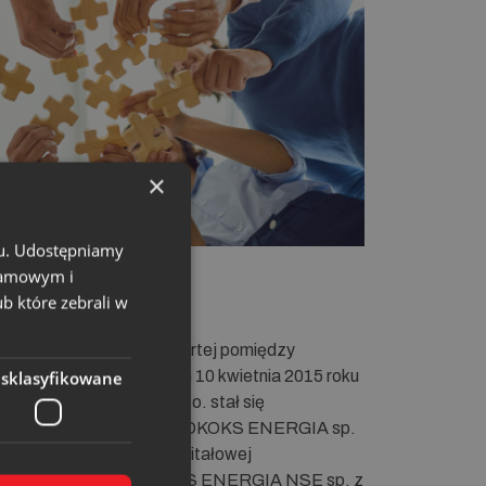
×
chu. Udostępniamy
klamowym i
ub które zebrali w
3 lutego 2015 roku, zawartej pomiędzy
GLOKOKS S.A., z dniem 10 kwietnia 2015 roku
esklasyfikowane
OKS ENERGIA sp. z o.o. stał się
ziałów). Obecnie WĘGLOKOKS ENERGIA sp.
y stoi na czele Grupy Kapitałowej
rą tworzą: WĘGLOKOKS ENERGIA NSE sp. z