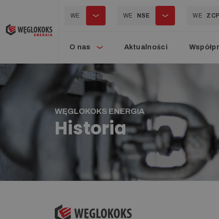
WE
WE
NSE
WE
ZC
O nas
Aktualności
Współp
WĘGLOKOKS ENERGIA
Historia