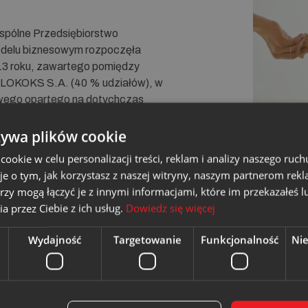
spólne Przedsiębiorstwo
odelu biznesowym rozpoczęła
013 roku, zawartego pomiędzy
LOKOKS S.A. (40 % udziałów), w
owego opartego na dotychczas
 Energią i Paliwami „EGW” sp. z o.o.,
arzaniu i dystrybucji energii
żywa plików cookie
 z metanu pochodzącego z
okie w celu personalizacji treści, reklam i analizy naszego ru
je o tym, jak korzystasz z naszej witryny, naszym partnerom re
rzy mogą łączyć je z innymi informacjami, które im przekazałeś l
a przez Ciebie z ich usług.
Dowiedz się więcej
NERGIA sp. z o.o. dokonali
Na podstawie umowy z dnia 1
rzez wniesienie wkładów
Kompanią Węglową S.A. i WĘ
Wydajność
Targetowanie
Funkcjonalność
Ni
aktywów ciepłowniczych, tj.
jedynym wspólnikiem WĘGLOK
ańskiej Spółki
WĘGLOKOKS S.A. (100% ud
ach oraz ze strony Kompanii
z o.o. jako podmiot dominując
ych „Carbo-Energia” sp. z
WĘGLOKOKS ENERGIA, któ