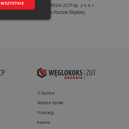
 WSZYSTKIE
h oraz WĘGLOKOKS ENERGIA ZCP sp. z o.o. i
z o.o. z siedzibami w Rudzie Śląskiej.
O Spółce
Władze Spółki
Przetargi
Kariera