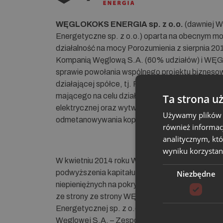
WĘGLOKOKS ENERGIA sp. z o.o.
(dawniej W
Energetyczne sp. z o.o.) oparta na obecnym m
działalność na mocy Porozumienia z sierpnia 2
Kompanią Węglową S.A. (60% udziałów) i WĘG
sprawie powołania wspólnego projektu biznes
działającej spółce, tj. Przedsiębiorstwie Obrotu
mającego na celu działalność polegającą na wytw
Ta strona u
elektrycznej oraz wytwarzaniu energii i ciepła
Używamy plików co
odmetanowywania kopalń.
również informac
analitycznym, któ
wyniku korzystani
W kwietniu 2014 roku Wspólnicy WĘGLOKOKS E
podwyższenia kapitału zakładowego spółki pop
Niezbędne
niepieniężnych na pokrycie udziałów w postaci 
ze strony ze strony WĘGLOKOKS S.A. – Nadwiśl
Energetycznej sp. z o.o. z siedzibą w Brzeszcz
Węglowej S.A. – Zespołu Ciepłowni Przemysłow