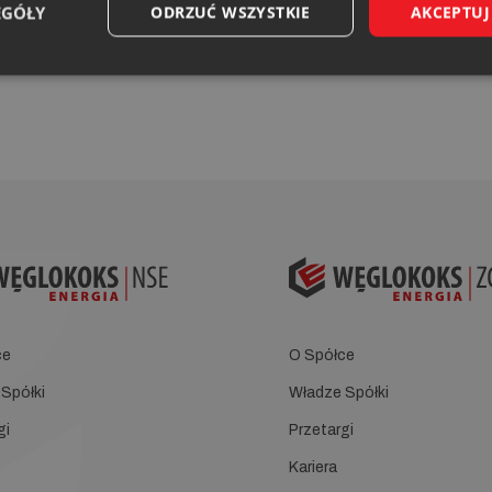
EGÓŁY
ODRZUĆ WSZYSTKIE
AKCEPTUJ
łką zależną
o.o. siedzibą w Brzeszczac
o. z siedzibą w Rudzie
WĘGLOKOKS ENERGIA ZUT sp. 
ce
O Spółce
Spółki
Władze Spółki
gi
Przetargi
Kariera