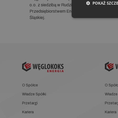
POKAŻ SZCZ
o.o. z siedzibą w Rudzie Śląskiej wraz z jej spó
Przedsiębiorstwem Energetyki Cieplnej Sp. z o.
Śląskiej.
O Spółce
O Spół
Władze Spółki
Władze 
Przetargi
Przetar
Kariera
Kariera