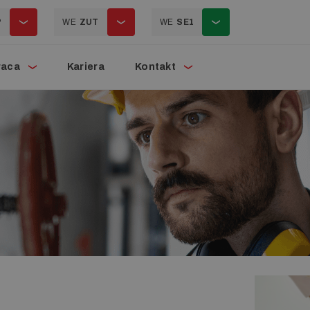
P
WE
ZUT
WE
SE1
raca
Kariera
Kontakt