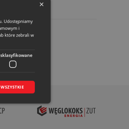
×
chu. Udostępniamy
klamowym i
ub które zebrali w
esklasyfikowane
 WSZYSTKIE