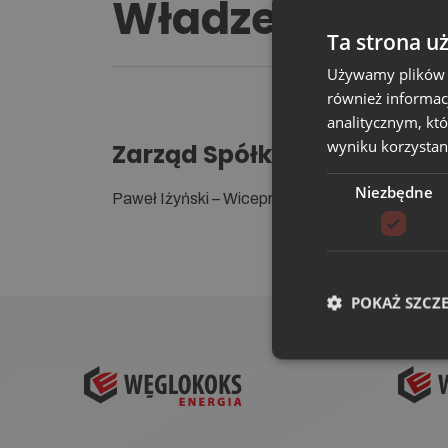
Władze Spółki
Ta strona u
Używamy plików co
również informac
analitycznym, któ
wyniku korzystani
Zarząd Spółki
Niezbędne
Paweł Iżyński – Wiceprezes Zarządu
POKAŻ SZCZ