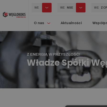
WE
WE
NSE
WE
ZC
O nas
Aktualności
Współp
Z ENERGIĄ W PRZYSZŁOŚĆ!
Władze Spółki Wę