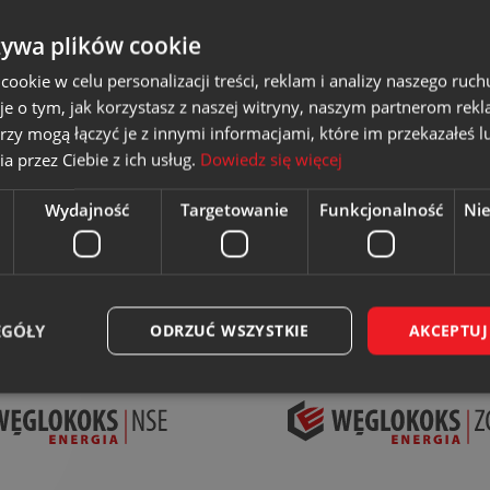
żywa plików cookie
okie w celu personalizacji treści, reklam i analizy naszego ru
je o tym, jak korzystasz z naszej witryny, naszym partnerom re
rzy mogą łączyć je z innymi informacjami, które im przekazałeś l
a przez Ciebie z ich usług.
Dowiedz się więcej
Wydajność
Targetowanie
Funkcjonalność
Ni
EGÓŁY
ODRZUĆ WSZYSTKIE
AKCEPTUJ