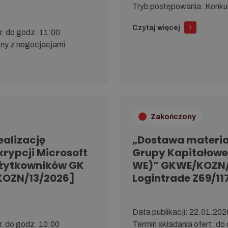
Tryb po­stę­po­wa­nia: Kon
Czytaj więcej
6r. do godz. 11:00
zony z negocjacjami
Zakończony
ealizację
„Dostawa materia
rypcji Microsoft
Grupy Kapitałow
użytkowników GK
WE)” GKWE/KOZN/
KOZN/13/2026]
Logintrade Z69/117
Da­ta pu­bli­ka­cji: 22.01.202
6r. do godz. 10:00
Ter­min skła­da­nia ofert: 