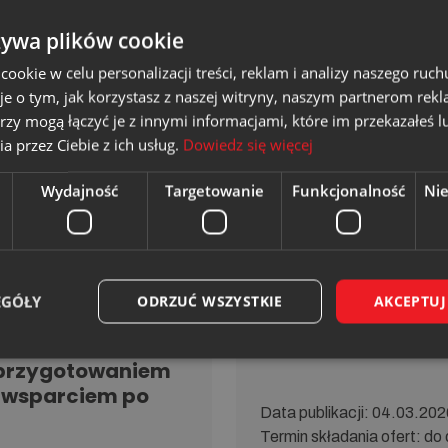
6r. do godz. 10:00
żywa plików cookie
Da­ta pu­bli­ka­cji: 20.05.202
oszeniem z negocjacjami
Ter­min skła­da­nia ofert: 
okie w celu personalizacji treści, reklam i analizy naszego ru
Tryb po­stę­po­wa­nia: Kon
je o tym, jak korzystasz z naszej witryny, naszym partnerom re
rzy mogą łączyć je z innymi informacjami, które im przekazałeś l
Czytaj więcej
a przez Ciebie z ich usług.
Dowiedz się więcej
Wydajność
Targetowanie
Funkcjonalność
Ni
Zakończony
realizację zadania
„Szkolenie dla o
itałowej
udzielania pierws
EGÓŁY
ODRZUĆ WSZYSTKIE
AKCEPTUJ
u Zarządzania
pracodawcę zgodn
maganiami normy
Pracy”[GKWE/KOZN
z przygotowaniem
z wsparciem po
Da­ta pu­bli­ka­cji: 04.03.20
Ter­min skła­da­nia ofert: 