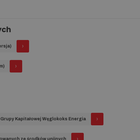
ych
rsja)
m)
i Grupy Kapitałowej Węglokoks Energia
sowanych ze środków unijnych