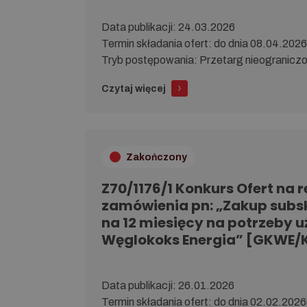
Da­ta pu­bli­ka­cji: 24.03.2026
Ter­min skła­da­nia ofert: do dnia 08.04.202
Tryb po­stę­po­wa­nia: Przetarg nieogranic
Czytaj więcej
Zakończony
Z70/1176/1 Konkurs Ofert na r
zamówienia pn: „Zakup subsk
na 12 miesięcy na potrzeby 
Węglokoks Energia” [GKWE/
Da­ta pu­bli­ka­cji: 26.01.2026
Ter­min skła­da­nia ofert: do dnia 02.02.202