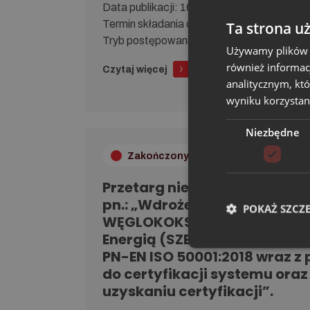
Da­ta pu­bli­ka­cji: 16.06.2026
Ter­min skła­da­nia ofert: do dnia 19.06.202
Ta strona u
Tryb po­stę­po­wa­nia: Konkurs ofert z ogł
Używamy plików co
również informac
Czytaj więcej
analitycznym, któ
wyniku korzystani
Niezbędne
Zakończony
Przetarg nieograniczony na 
pn.: „Wdrożenie w Grupie Kap
POKAŻ SZCZ
WĘGLOKOKS ENERGIA System
Energią (SZE) zgodnie z wy
PN-EN ISO 50001:2018 wraz 
do certyfikacji systemu ora
uzyskaniu certyfikacji”.