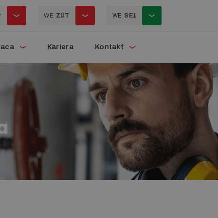
P
WE
ZUT
WE
SE1
raca
Kariera
Kontakt
a