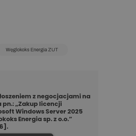
Węglokoks Energia ZUT
głoszeniem z negocjacjami na
 pn.: „Zakup licencji
osoft Windows Server 2025
oks Energia sp. z o.o.”
6].