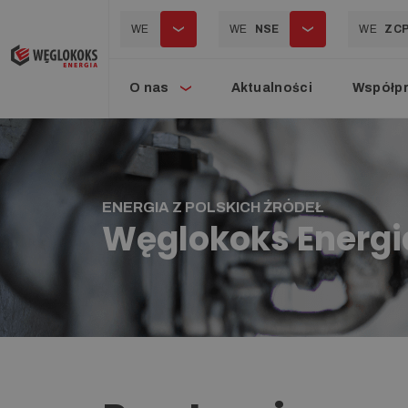
WE
WE
NSE
WE
ZC
O nas
Aktualności
Współp
ENERGIA Z POLSKICH ŹRÓDEŁ
Węglokoks Energi