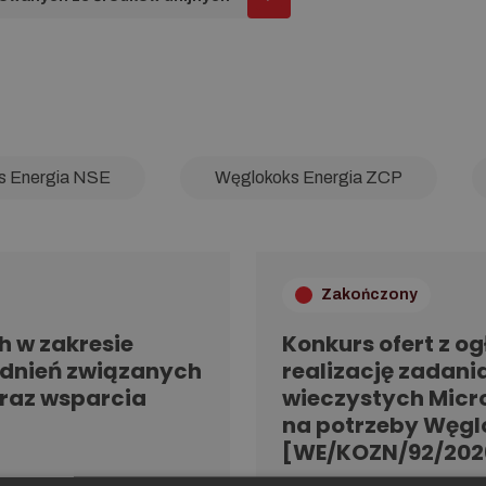
s Energia NSE
Węglokoks Energia ZCP
Zakończony
h w zakresie
Konkurs ofert z o
adnień związanych
realizację zadania
raz wsparcia
wieczystych Micr
na potrzeby Węglok
[WE/KOZN/92/202