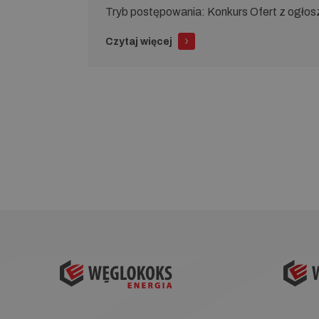
Tryb po­stę­po­wa­nia: Konkurs Ofert z ogł
Czytaj więcej