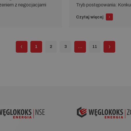
oszeniem z negocjacjami
Tryb po­stę­po­wa­nia: Kon
Czytaj więcej
1
2
3
…
11