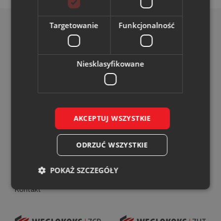
Targetowanie
Funkcjonalność
Niesklasyfikowane
O Spółce
O Spółce
Władze Spółki
Władze Spółki
Przetargi
Przetargi
AKCEPTUJ WSZYSTKIE
Kariera
Kariera
Aktualności
Projekty dofinansowane
ODRZUĆ WSZYSTKIE
Biuro komunikacji
Kontakt
POKAŻ SZCZEGÓŁY
Biuro Obsługi Klienta
Kontakt