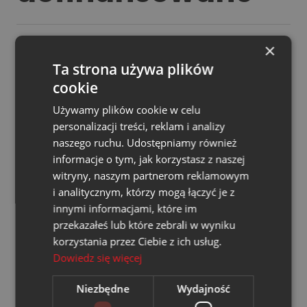
×
Wszystkie
Ta strona używa plików
cookie
Program WFOŚiGW w Katowicach „Zamień piec
Używamy plików cookie w celu
na sieć”
personalizacji treści, reklam i analizy
naszego ruchu. Udostępniamy również
informacje o tym, jak korzystasz z naszej
Budowa przyłącza sieci
witryny, naszym partnerom reklamowym
ciepłowniczej i węzła w budynku
i analitycznym, którzy mogą łączyć je z
wielorodzinnym przy ul.
innymi informacjami, które im
Hołdunowskiej 21 w Lędzinach
przekazałeś lub które zebrali w wyniku
korzystania przez Ciebie z ich usług.
Czytaj więcej
Dowiedz się więcej
Niezbędne
Wydajność