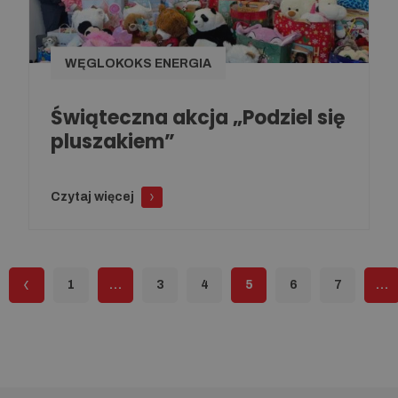
WĘGLOKOKS ENERGIA
Świąteczna akcja „Podziel się
pluszakiem”
Czytaj więcej
1
…
3
4
5
6
7
…