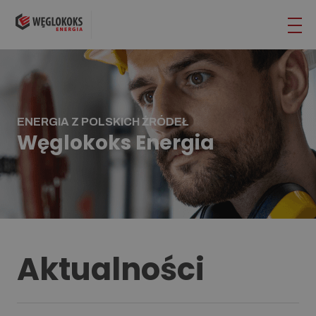
ENERGIA Z POLSKICH ŹRÓDEŁ
Węglokoks Energia
Aktualności