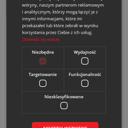
witryny, naszym partnerom reklamowym
i analitycznym, którzy mogą łączyć je z
21.01.2026
innymi informacjami, które im
przekazałeś lub które zebrali w wyniku
korzystania przez Ciebie z ich usług.
Dowiedz się więcej
Niezbędne
Wydajność
WĘGLOKOKS ENERGIA
Spotkanie Zabrzańskiego
Targetowanie
Funkcjonalność
Klastra Energii w UM Zabrze
Niesklasyfikowane
Czytaj więcej
14.01.2026