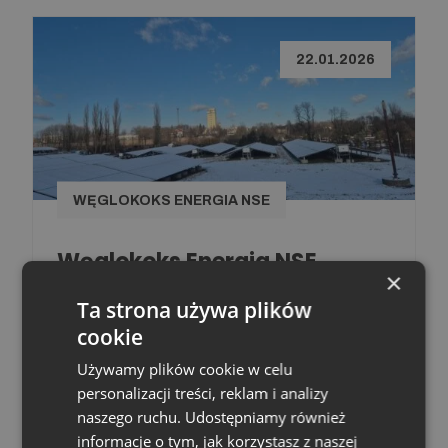
22.01.2026
WĘGLOKOKS ENERGIA NSE
Węglokoks Energia NSE
×
uruchamia instalację
Ta strona używa plików
fotowoltaiczną w
cookie
Brzeszczach
Używamy plików cookie w celu
personalizacji treści, reklam i analizy
Czytaj więcej
naszego ruchu. Udostępniamy również
informacje o tym, jak korzystasz z naszej