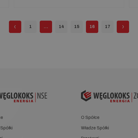
1
…
14
15
16
17
ce
O Spółce
Spółki
Władze Spółki