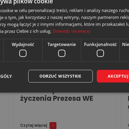
żywa plików cookie
Czytaj więcej
okie w celu personalizacji treści, reklam i analizy naszego ru
je o tym, jak korzystasz z naszej witryny, naszym partnerom re
rzy mogą łączyć je z innymi informacjami, które im przekazałeś l
a przez Ciebie z ich usług.
Dowiedz się więcej
26.05.2017
Wydajność
Targetowanie
Funkcjonalność
Ni
WĘGLOKOKS ENERGIA
EGÓŁY
ODRZUĆ WSZYSTKIE
AKCEPTUJ
Dzień Ciepłownika 2017 –
życzenia Prezesa WE
Czytaj więcej