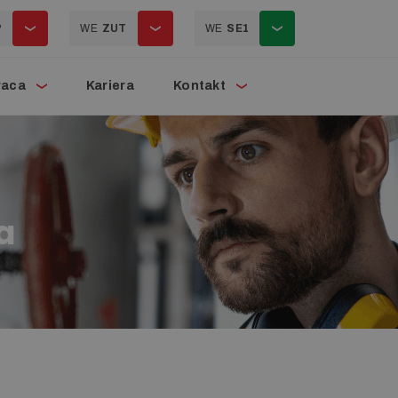
P
WE
ZUT
WE
SE1
raca
Kariera
Kontakt
a