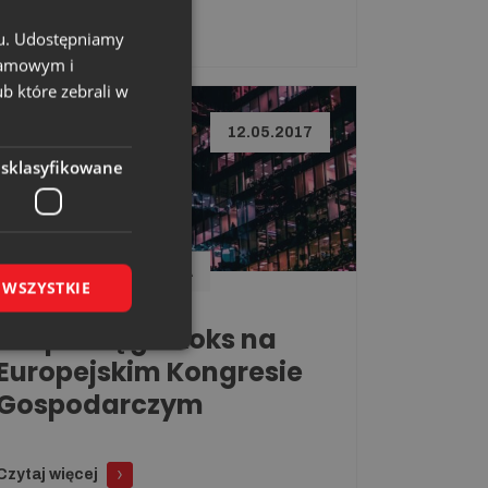
Czytaj więcej
chu. Udostępniamy
klamowym i
ub które zebrali w
12.05.2017
esklasyfikowane
WĘGLOKOKS ENERGIA
 WSZYSTKIE
Grupa Węglokoks na
Europejskim Kongresie
Gospodarczym
Czytaj więcej