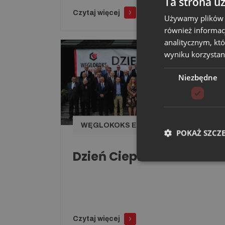
Ta strona u
Czytaj więcej
Używamy plików co
również informac
analitycznym, któ
wyniku korzystani
01.06.2017
Niezbędne
WĘGLOKOKS ENERGIA
POKAŻ SZCZ
Dzień Ciepłownika 2017
Czytaj więcej