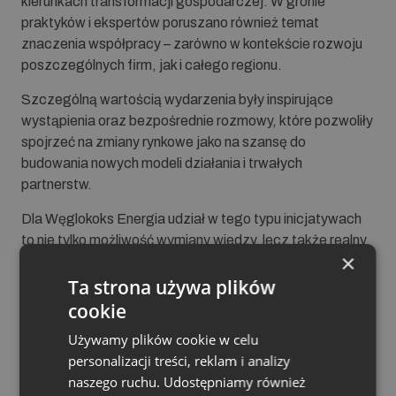
kierunkach transformacji gospodarczej. W gronie
praktyków i ekspertów poruszano również temat
znaczenia współpracy – zarówno w kontekście rozwoju
poszczególnych firm, jak i całego regionu.
Szczególną wartością wydarzenia były inspirujące
wystąpienia oraz bezpośrednie rozmowy, które pozwoliły
spojrzeć na zmiany rynkowe jako na szansę do
budowania nowych modeli działania i trwałych
partnerstw.
Dla Węglokoks Energia udział w tego typu inicjatywach
to nie tylko możliwość wymiany wiedzy, lecz także realny
×
wkład w rozwój dialogu gospodarczego i wzmacnianie
relacji biznesowych.
Ta strona używa plików
Dziękujemy organizatorom oraz wszystkim uczestnikom
cookie
za wartościowe rozmowy i inspirującą atmosferę
Używamy plików cookie w celu
sprzyjającą współpracy.
personalizacji treści, reklam i analizy
naszego ruchu. Udostępniamy również