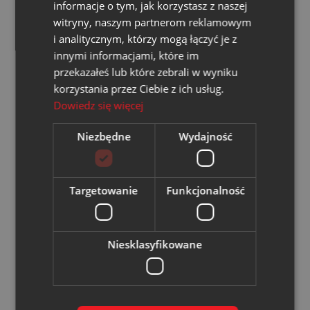
informacje o tym, jak korzystasz z naszej
witryny, naszym partnerom reklamowym
i analitycznym, którzy mogą łączyć je z
Czytaj także
innymi informacjami, które im
przekazałeś lub które zebrali w wyniku
korzystania przez Ciebie z ich usług.
14.01.2026
Dowiedz się więcej
Niezbędne
Wydajność
Targetowanie
Funkcjonalność
WĘGLOKOKS ENERGIA NSE
Nowoczesna kogeneracja w
Niesklasyfikowane
ZC Czeczott uruchomiona
Czytaj więcej