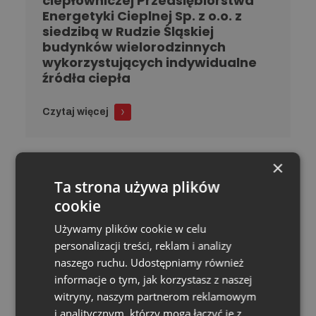
ciepłowniczej Przedsiębiorstwa
Energetyki Cieplnej Sp. z o.o. z
siedzibą w Rudzie Śląskiej
budynków wielorodzinnych
wykorzystujących indywidualne
źródła ciepła
Czytaj więcej
×
Modernizacja sieci ciepłowniczych
Ta strona używa plików
na terenie Miasta Ruda Śląska –
cookie
Projekt II
Używamy plików cookie w celu
Czytaj więcej
personalizacji treści, reklam i analizy
naszego ruchu. Udostępniamy również
informacje o tym, jak korzystasz z naszej
witryny, naszym partnerom reklamowym
„Nowe źródło Nowy Wirek,
i analitycznym, którzy mogą łączyć je z