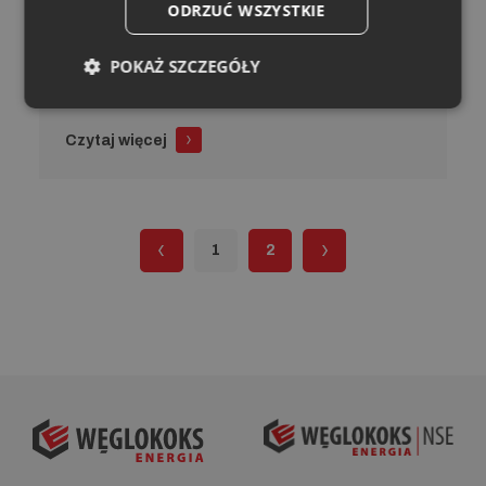
ODRZUĆ WSZYSTKIE
Likwidacja niskiej emisji w Rudzie
POKAŻ SZCZEGÓŁY
Śląskiej – projekt III
Czytaj więcej
1
2