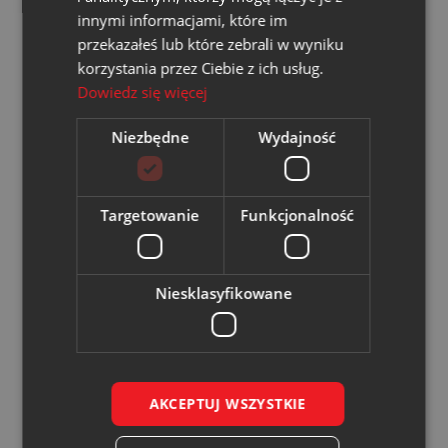
POIS.01.07.03-00-0004/19”
innymi informacjami, które im
przekazałeś lub które zebrali w wyniku
Czytaj więcej
korzystania przez Ciebie z ich usług.
Dowiedz się więcej
Niezbędne
Wydajność
Modernizacja sieci i przyłączy na
terenie Miasta Ruda Śląska –
projekt III
Targetowanie
Funkcjonalność
Czytaj więcej
Niesklasyfikowane
Likwidacja niskiej emisji w Rudzie
Śląskiej
AKCEPTUJ WSZYSTKIE
Czytaj więcej