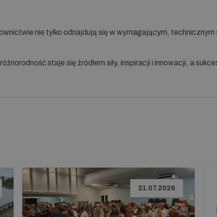
epłownictwie nie tylko odnajdują się w wymagającym, technicznym 
norodność staje się źródłem siły, inspiracji i innowacji, a sukces
21.07.2026