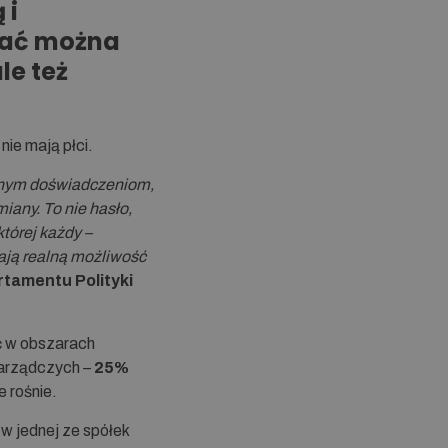
 i
kać można
le też
ie mają płci.
owanym doświadczeniom,
iany. To nie hasło,
tórej każdy –
mają realną możliwość
tamentu Polityki
ć w obszarach
zarządczych –
25%
e rośnie.
w jednej ze spółek