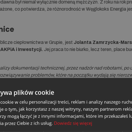
edawna był niemal wyłącznie domeną mężczyzn. Z roku na rok pro
ważone, co potwierdza, że różnorodność w Węglokoks Energia je
nice
blicze ciepłownictwa w Grupie, jest
Jolanta Zamrzycka-Marsz
KPiA i Inwestycji.
Jej praca to nie biurko, lecz teren, place bu
lizy dokumentacji technicznej, przez nadzór nad robotami, po 
rozwiązywanie problemów, które na początku wydają się nieroz
wój firmy.”
żywa plików cookie
bywa postrzegana jako męska, z własnego doświadczenia wie, że 
okie w celu personalizacji treści, reklam i analizy naszego ru
je o tym, jak korzystasz z naszej witryny, naszym partnerom re
 nim dobrze. Mężczyźni często patrzą na sprawy prosto i z dysta
rzy mogą łączyć je z innymi informacjami, które im przekazałeś l
kładność, odpowiedzialność i skrupulatność. To dobra równowa
a przez Ciebie z ich usług.
Dowiedz się więcej
aoferowania: