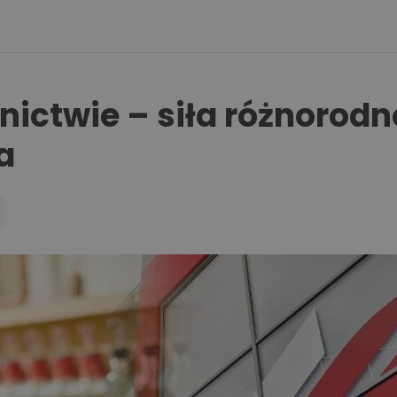
nictwie – siła różnorodn
a