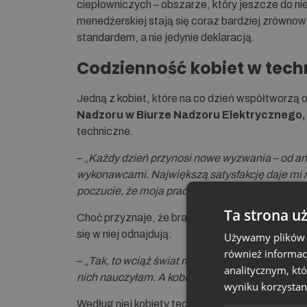
ciepłowniczych – obszarze, który jeszcze do ni
menedżerskiej stają się coraz bardziej zrówno
standardem, a nie jedynie deklaracją.
Codzienność kobiet w tech
Jedną z kobiet, które na co dzień współtworzą o
Nadzoru w Biurze Nadzoru Elektrycznego, A
techniczne.
– „
Każdy dzień przynosi nowe wyzwania – od ana
wykonawcami. Największą satysfakcję daje mi 
poczucie, że moja praca ma sens i wpływa na roz
Ta strona u
Choć przyznaje, że branża ciepłownicza nadal 
się w niej odnajdują:
Używamy plików co
również informac
– „
Tak, to wciąż świat mężczyzn, ale czuję się w
analitycznym, któ
nich nauczyłam. A kobiety wnoszą do branży do
wyniku korzystani
Według niej kobiety techniczne mają wiele do z