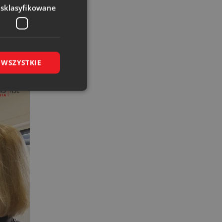
esklasyfikowane
estycyjne – wnosimy
„Satysfakcja zawodowa
 WSZYSTKIE