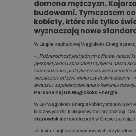
domena mężczyzn. Kojarzon
budowami. Tymczasem cora
kobiety, które nie tylko świ
wyznaczają nowe standardy
W Grupie Kapitałowej Węglokoks Energia pracują
– „
Różnorodność jest jednym z filarów naszej k
perspektywom i sposobom myślenia nasza spółka 
lecz codzienna praktyka przekuwana w realne de
niezależnie od płci, wieku czy doświadczenia –
awansu i współdecydowania o kierunku rozwoju
Personalnej GK Węglokoks Energia.
W GK Węglokoks Energia kobiety stanowią
64% 
kluczowych dla funkcjonowania organizacji. Co
stanowisk kierowniczych
w Grupie zajmują dz
Jednym z najbardziej wymownych przykładów je