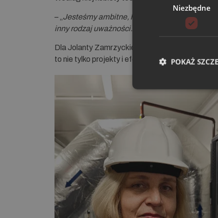
Niezbędne
– „
Jesteśmy ambitne, lubimy się dokształcać i
inny rodzaj uważności.”
Dla Jolanty Zamrzyckiej-Marszałek kluczowe w 
to nie tylko projekty i efekty, ale też zespół, w 
POKAŻ SZCZ