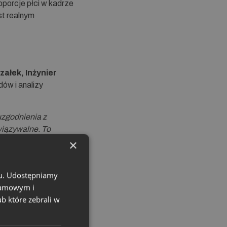
porcje płci w kadrze
st realnym
ałek, Inżynier
dów i analizy
uzgodnienia z
wiązywalne. To
×
kobiety coraz lepiej
chu. Udostępniamy
klamowym i
nsem – tego się od
ub które zebrali w
ga.”