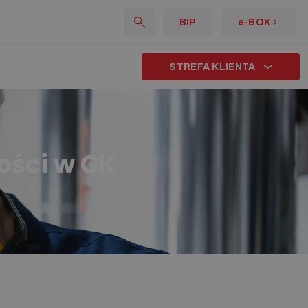
BIP
e-BOK
STREFA KLIENTA
ości w GK