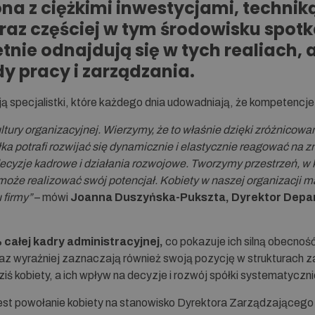
a z ciężkimi inwestycjami, techniką
z częściej w tym środowisku spot
etnie odnajdują się w tych realiach, a
 pracy i zarządzania.
 specjalistki, które każdego dnia udowadniają, że kompetencje n
ultury organizacyjnej. Wierzymy, że to właśnie dzięki zróżnic
potrafi rozwijać się dynamicznie i elastycznie reagować na zm
cyzje kadrowe i działania rozwojowe. Tworzymy przestrzeń, w k
 może realizować swój potencjał. Kobiety w naszej organizacji 
 firmy”
– mówi
Joanna Duszyńska-Pukszta, Dyrektor Depar
całej kadry administracyjnej,
co pokazuje ich silną obecnoś
raz wyraźniej zaznaczają również swoją pozycję w strukturach 
iś kobiety, a ich wpływ na decyzje i rozwój spółki systematyczni
st powołanie kobiety na stanowisko Dyrektora Zarządzającego 