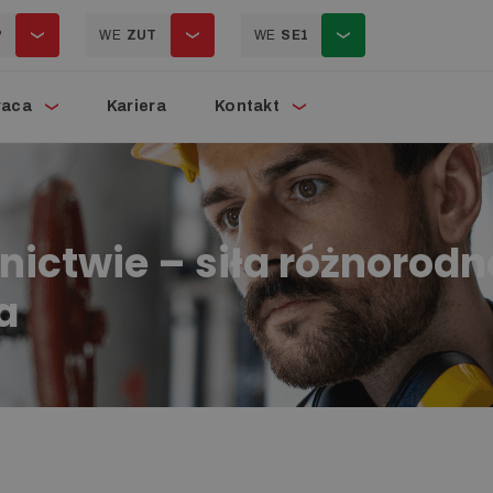
P
WE
ZUT
WE
SE1
raca
Kariera
Kontakt
nictwie – siła różnorodn
a