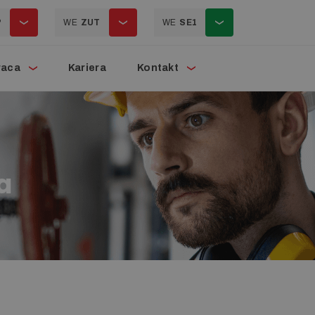
P
WE
ZUT
WE
SE1
raca
Kariera
Kontakt
a