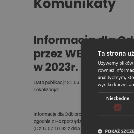
Komunikaty
Informacja dla Od
przez WE ZCP sp. z
Ta strona u
w 2023r.
Używamy plików co
również informac
analitycznym, któ
Da­ta pu­bli­ka­cji: 21.03.2024
wyniku korzystani
Lokalizacja:
Niezbędne
Informacje dla Odbiorców w zakresie ciepła 
zgodnie z Rozporządzeniem Ministra Gospodark
(Dz.U.07.16.92 z dnia 1 lutego 2007 r.); paragraf
POKAŻ SZCZ