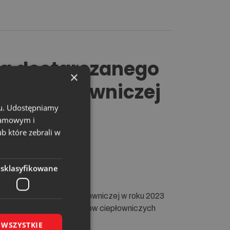
ła dostarczanego
×
eci ciepłowniczej
chu. Udostępniamy
klamowym i
ub które zebrali w
esklasyfikowane
rednictwem sieci ciepłowniczej w roku 2023
ów funkcjonowania systemów ciepłowniczych
 WSZYSTKIE