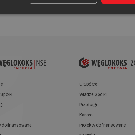
ne przez WE ZCP sp. z o.o. w 2023r.
ce
O Spółce
Spółki
Władze Spółki
gi
Przetargi
Kariera
y dofinansowane
Projekty dofinansowane