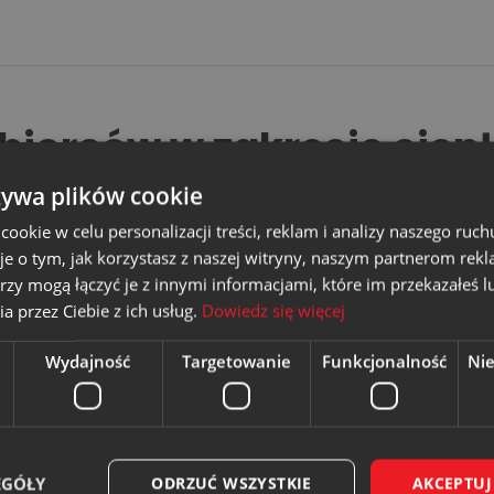
biorców w zakresie ciep
 o.o za pośrednictwem si
żywa plików cookie
okie w celu personalizacji treści, reklam i analizy naszego ru
je o tym, jak korzystasz z naszej witryny, naszym partnerom re
rzy mogą łączyć je z innymi informacjami, które im przekazałeś l
a przez Ciebie z ich usług.
Dowiedz się więcej
Wydajność
Targetowanie
Funkcjonalność
Ni
dostarczonego przez WĘGLOKOKS ENERGIA ZCP sp. z o.o. za poś
i z dnia 15 stycznia 2007 r. w sprawie szczegółowych warunk
 23, punkt 3 i 4.
EGÓŁY
ODRZUĆ WSZYSTKIE
AKCEPTUJ