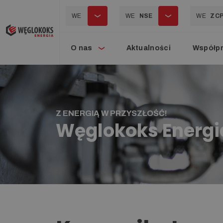
WE
WE
NSE
WE
ZC
O nas
Aktualności
Współp
Z ENERGIĄ W PRZYSZŁOŚĆ!
Węglokoks Energi