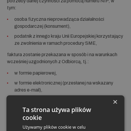
potrzeby danej czynności za pomocą numeru NIP, w
tym:
osoba fizyczna nieprowadząca działalności
gospodarczej (konsument),
podatnik z innego kraju Unii Europejskiej korzystający
ze zwolnienia w ramach procedury SME,
faktura zostanie przekazana w sposób i na warunkach
wcześniej uzgodnionych z Odbiorcą, tj.:
w formie papierowej,
w formie elektronicznej (przesłanej na wskazany
adres e-mail),
×
za pośrednictwem systemu e-BOK.
Ta strona używa plików
Faktury przekazywane w powyższy sposób będą
cookie
opatrzone
kodem QR
, który umożliwi:
Używamy plików cookie w celu
dostęp do faktury w KSeF,