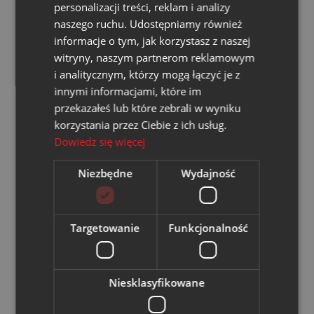
personalizacji treści, reklam i analizy
weryfikację danych zawartych w fakturze.
naszego ruchu. Udostępniamy również
informacje o tym, jak korzystasz z naszej
witryny, naszym partnerom reklamowym
Załączniki do faktur
i analitycznym, którzy mogą łączyć je z
innymi informacjami, które im
Załączniki do faktur za energię cieplną oraz energię
przekazałeś lub które zebrali w wyniku
elektryczną (wraz z wizualizacją faktury) będą
korzystania przez Ciebie z ich usług.
przekazywane Odbiorcom
na dotychczasowych
Dowiedz się więcej
zasadach
, tj.:
Niezbędne
Wydajność
w formie papierowej,
w formie elektronicznej (e-mail),
Targetowanie
Funkcjonalność
za pośrednictwem systemu e-BOK.
Niesklasyfikowane
Jednocześnie informujemy, że
załączniki stanowiące
podstawę do wystawienia faktury
, takie jak protokoły