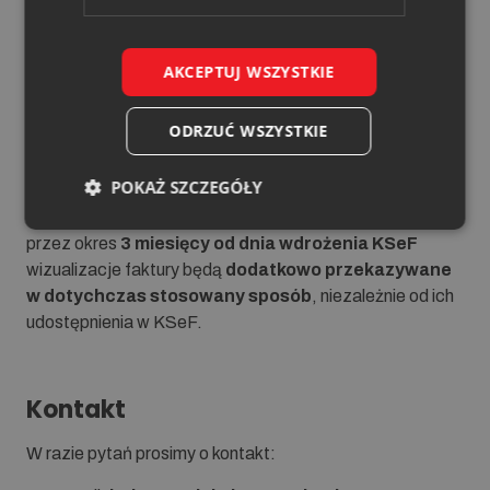
odbioru, notatki lub inne dokumenty, którymi po
podpisaniu powinny dysponować obie strony,
nie będą
dołączane do faktur w KSeF
, ze względu na brak
AKCEPTUJ WSZYSTKIE
technicznej możliwości ich załączenia w systemie.
ODRZUĆ WSZYSTKIE
Okres przejściowy
POKAŻ SZCZEGÓŁY
W celu ułatwienia dostosowania się do nowych zasad,
przez okres
3 miesięcy od dnia wdrożenia KSeF
wizualizacje faktury będą
dodatkowo przekazywane
w dotychczas stosowany sposób
, niezależnie od ich
udostępnienia w KSeF.
Kontakt
W razie pytań prosimy o kontakt: