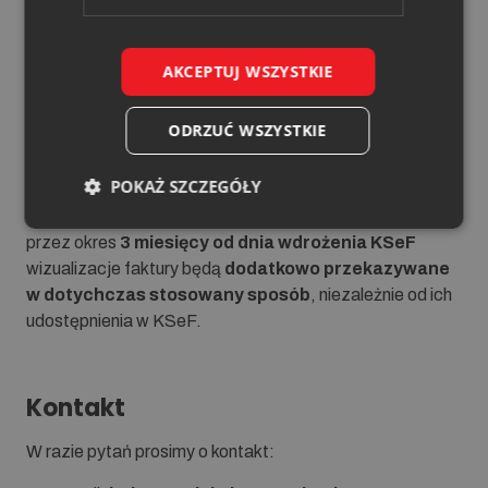
odbioru, notatki lub inne dokumenty, którymi po
podpisaniu powinny dysponować obie strony,
nie będą
dołączane do faktur w KSeF
, ze względu na brak
AKCEPTUJ WSZYSTKIE
technicznej możliwości ich załączenia w systemie.
ODRZUĆ WSZYSTKIE
Okres przejściowy
POKAŻ SZCZEGÓŁY
W celu ułatwienia dostosowania się do nowych zasad,
przez okres
3 miesięcy od dnia wdrożenia KSeF
wizualizacje faktury będą
dodatkowo przekazywane
w dotychczas stosowany sposób
, niezależnie od ich
udostępnienia w KSeF.
Kontakt
W razie pytań prosimy o kontakt: