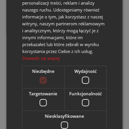
personalizacji treści, reklam i analizy
weryfikację danych zawartych w fakturze.
naszego ruchu. Udostępniamy również
informacje o tym, jak korzystasz z naszej
witryny, naszym partnerom reklamowym
Załączniki do faktur
i analitycznym, którzy mogą łączyć je z
innymi informacjami, które im
Załączniki do faktur za energię cieplną oraz energię
przekazałeś lub które zebrali w wyniku
elektryczną (wraz z wizualizacją faktury) będą
korzystania przez Ciebie z ich usług.
przekazywane Odbiorcom
na dotychczasowych
Dowiedz się więcej
zasadach
, tj.:
Niezbędne
Wydajność
w formie papierowej,
w formie elektronicznej (e-mail),
Targetowanie
Funkcjonalność
za pośrednictwem systemu e-BOK.
Niesklasyfikowane
Jednocześnie informujemy, że
załączniki stanowiące
podstawę do wystawienia faktury
, takie jak protokoły