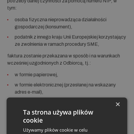
potrzeby danej czynności za pomocą numeru NIP, w
tym:
osoba fizyczna nieprowadząca działalności
gospodarczej (konsument),
podatnik z innego kraju Unii Europejskiej korzystający
ze zwolnienia w ramach procedury SME,
faktura zostanie przekazana w sposób i na warunkach
wcześniej uzgodnionych z Odbiorcą, tj.:
w formie papierowej,
w formie elektronicznej (przesłanej na wskazany
adres e-mail),
×
za pośrednictwem systemu e-BOK.
Ta strona używa plików
Faktury przekazywane w powyższy sposób będą
cookie
opatrzone
kodem QR
, który umożliwi:
Używamy plików cookie w celu
dostęp do faktury w KSeF,