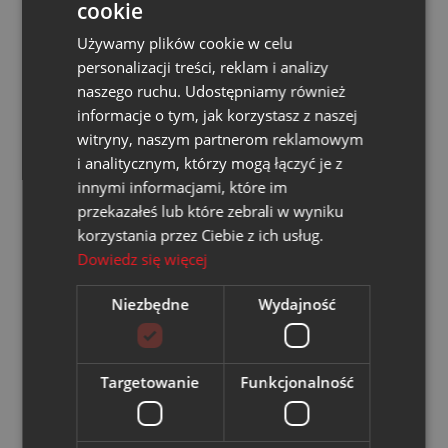
cookie
wspierać lokalne inicjatywy edukacyjne i aktywnie
Używamy plików cookie w celu
uczestniczyć w kształceniu przyszłych specjalistów.
personalizacji treści, reklam i analizy
Cieszymy się, że tworzymy miejsce, w którym młodzi
naszego ruchu. Udostępniamy również
ludzie zdobywają realne umiejętności i mogą z bliska
informacje o tym, jak korzystasz z naszej
zobaczyć, jak wygląda praca w energetyce. Trzymamy
witryny, naszym partnerom reklamowym
kciuki za ich dalszy rozwój i kolejne zawodowe sukcesy!
i analitycznym, którzy mogą łączyć je z
innymi informacjami, które im
przekazałeś lub które zebrali w wyniku
korzystania przez Ciebie z ich usług.
Dowiedz się więcej
Czytaj także
Niezbędne
Wydajność
14.01.2026
Targetowanie
Funkcjonalność