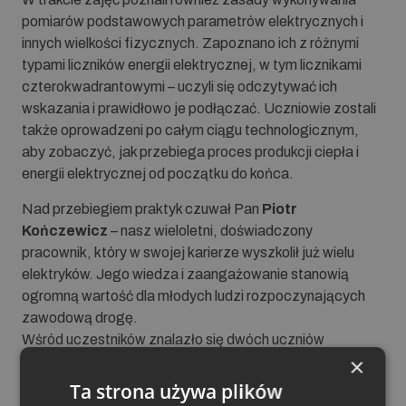
pomiarów podstawowych parametrów elektrycznych i
innych wielkości fizycznych. Zapoznano ich z różnymi
typami liczników energii elektrycznej, w tym licznikami
czterokwadrantowymi – uczyli się odczytywać ich
wskazania i prawidłowo je podłączać. Uczniowie zostali
także oprowadzeni po całym ciągu technologicznym,
aby zobaczyć, jak przebiega proces produkcji ciepła i
energii elektrycznej od początku do końca.
Nad przebiegiem praktyk czuwał Pan
Piotr
Kończewicz
– nasz wieloletni, doświadczony
pracownik, który w swojej karierze wyszkolił już wielu
elektryków. Jego wiedza i zaangażowanie stanowią
ogromną wartość dla młodych ludzi rozpoczynających
zawodową drogę.
Wśród uczestników znalazło się dwóch uczniów
×
odbywających praktyki w ramach unijnego projektu
realizowanego przez
Rudzką Agencję Rozwoju
Ta strona używa plików
„Inwestor” Sp. z o.o.
To dla nas zaszczyt, że możemy