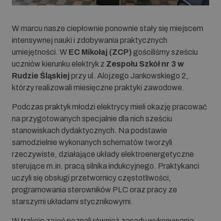
W marcu nasze ciepłownie ponownie stały się miejscem
intensywnej nauki i zdobywania praktycznych
umiejętności. W
EC Mikołaj (ZCP)
gościliśmy sześciu
uczniów kierunku elektryk z
Zespołu Szkół nr 3 w
Rudzie Śląskiej
przy ul. Alojzego Jankowskiego 2,
którzy realizowali miesięczne praktyki zawodowe.
Podczas praktyk młodzi elektrycy mieli okazję pracować
na przygotowanych specjalnie dla nich sześciu
stanowiskach dydaktycznych. Na podstawie
samodzielnie wykonanych schematów tworzyli
rzeczywiste, działające układy elektroenergetyczne
sterujące m.in. pracą silnika indukcyjnego. Praktykanci
uczyli się obsługi przetwornicy częstotliwości,
programowania sterowników PLC oraz pracy ze
starszymi układami stycznikowymi.
W trakcie zajęć poznali również zasady wykonywania