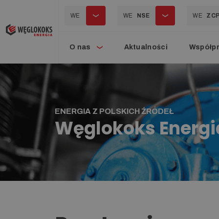
WE
WE
NSE
WE
ZC
O nas
Aktualności
Współp
ENERGIA Z POLSKICH ŹRÓDEŁ
Węglokoks Energi