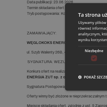
Da­ta pu­bli­ka­cji: 23.06.2026
Ter­min skła­da­nia ofert: do dnia 30.06.2026r. d
Ta strona u
Tryb po­stę­po­wa­nia: Konkurs Ofert z ogłoszen
Używamy plików co
również informac
ZAMAWIAJĄCY:
analitycznym, któ
wyniku korzystani
WĘGLOKOKS ENERGIA ZUT sp. z o.o. z siedz
Niezbędne
ul. Szyb Walenty 26B, 41-700 Ruda Śląska,
SYGNATURA: WEZUT/KOZN/105/2026
Konkurs ofert na realizację zamówienia pn:
„
Wyk
POKAŻ SZCZ
ENERGIA ZUT sp. z o.o.
”
Sygnatura Postępowania Zakupowego Nr: WEZ
Oferty winny być złożone w nieprzekraczalnym t
Miejsce składania ofert, zgodnie z ust. 5 Zapros