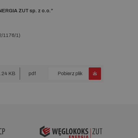
RGIA ZUT sp. z o.o.
”
/1176/1)
.24 KB
pdf
Pobierz plik