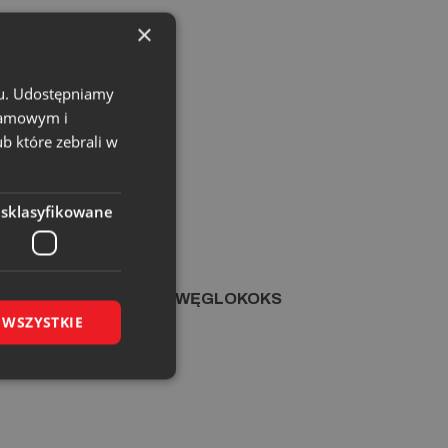
×
chu. Udostępniamy
klamowym i
ub które zebrali w
esklasyfikowane
łowniczych na potrzeby WĘGLOKOKS
 WSZYSTKIE