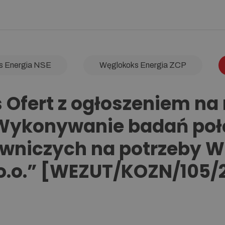
s Energia NSE
Węglokoks Energia ZCP
 Ofert z ogłoszeniem na 
„Wykonywanie badań po
owniczych na potrzeby
 o.o.” [WEZUT/KOZN/105/