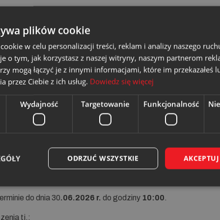
o godz. 10:00
żywa plików cookie
iem z negocjacjami
okie w celu personalizacji treści, reklam i analizy naszego ru
je o tym, jak korzystasz z naszej witryny, naszym partnerom re
rzy mogą łączyć je z innymi informacjami, które im przekazałeś l
a przez Ciebie z ich usług.
Dowiedz się więcej
ibą w Rudzie Śląskiej
Wydajność
Targetowanie
Funkcjonalność
Ni
onywanie badań połączeń spawanych rurociągów ciep
EGÓŁY
ODRZUĆ WSZYSTKIE
AKCEPTUJ
UT/KOZN/105/2026 (Platforma Logintrade
Z42/1176/1
)
erminie do dnia
30
.06.2026 r.
do godziny
10:00
.
zenia tj.: