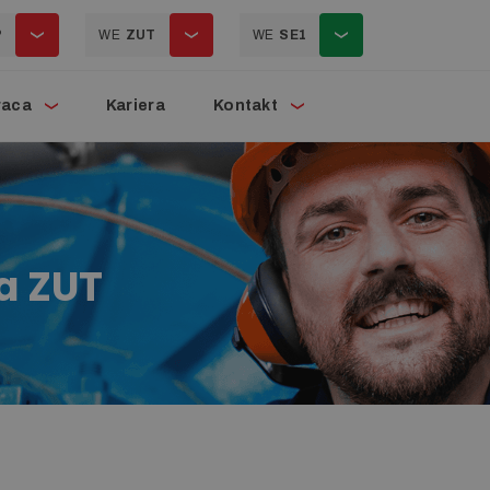
P
WE
ZUT
WE
SE1
raca
Kariera
Kontakt
a ZUT