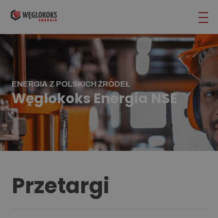
ENERGIA Z POLSKICH ŹRÓDEŁ
Węglokoks Energia NSE
Przetargi