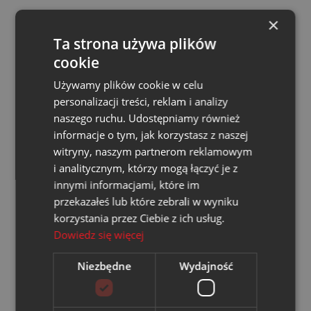
Da­ta pu­bli­ka­cji: 24.02.2026
×
Ter­min skła­da­nia ofert: do dnia 02.03.2026 r. do godz.
Ta strona używa plików
09:00
cookie
Tryb po­stę­po­wa­nia: Konkurs Ofert z ogłoszeniem z
Używamy plików cookie w celu
negocjacjami
personalizacji treści, reklam i analizy
naszego ruchu. Udostępniamy również
ZAMAWIAJĄCY:
informacje o tym, jak korzystasz z naszej
witryny, naszym partnerom reklamowym
WĘGLOKOKS ENERGIA NSE sp. z o.o. z siedzibą w
i analitycznym, którzy mogą łączyć je z
Brzeszczach
, ul. A. Mickiewicza 2, 32-620 Brzeszcze,
innymi informacjami, które im
przekazałeś lub które zebrali w wyniku
Sygnatura Postępowania Zakupowego Nr:
korzystania przez Ciebie z ich usług.
WENSE/KOZN/
7
/2026 (Platforma Logintrade
Dowiedz się więcej
Z17/7788/1
)
Niezbędne
Wydajność
Konkurs ofert na realizację zamówienia pn.:
„
Zakup
przełączników sieciowych CISCO
[WENSE/KOZN/7/2026] –
Z17/7788/1
”