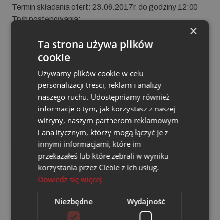
Ter­min skła­da­nia ofert: 23.06.2017r. do godziny 12:00
Tryb po­stę­po­wa­nia:
×
Ta strona używa plików
Zadanie 1:
cookie
Używamy plików cookie w celu
PEC 17.3.07 „Budowa przyłączy sieci ciepłowniczej
personalizacji treści, reklam i analizy
oraz węzłów cieplnych do budynków przy ul.
naszego ruchu. Udostępniamy również
Zabrzańskiej 53, 55, 57, 59 w Rudzie Śląskiej”
informacje o tym, jak korzystasz z naszej
Zadanie 2:
witryny, naszym partnerom reklamowym
i analitycznym, którzy mogą łączyć je z
PEC.17.3.06 „Budowa przyłączy sieci ciepłowniczej
innymi informacjami, które im
oraz węzła cieplnego do budynków przy ul. Niedurnego
przekazałeś lub które zebrali w wyniku
43, 45, Czarnoleśna 2 w Rudzie Śląskiej”
korzystania przez Ciebie z ich usług.
Dowiedz się więcej
Miejsce składania ofert:
WĘGLOKOKS ENERGIA Sp. z o.o.
Niezbędne
Wydajność
ul. Mickiewicza 29, 40-085 Katowice