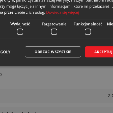
je o tym, jak korzystasz z naszej witryny, naszym partnerom re
rzy mogą łączyć je z innymi informacjami, które im przekazałeś l
a przez Ciebie z ich usług.
Dowiedz się więcej
y 12:00
Wydajność
Targetowanie
Funkcjonalność
Ni
z negocjacjami
EGÓŁY
ODRZUĆ WSZYSTKIE
AKCEPTUJ
0
2.