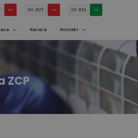
P
WE
ZUT
WE
SE1
raca
Kariera
Kontakt
a ZCP