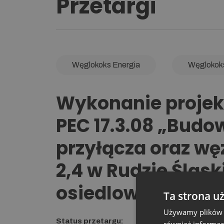
Przetargi
Węglokoks Energia
Węglokok
Wykonanie projek
PEC 17.3.08 „Budow
przyłącza oraz wę
2,4 w Rudzie Śląsk
osiedlowej sieci c
Ta strona u
Używamy plików co
Status przetargu:
Zakończony