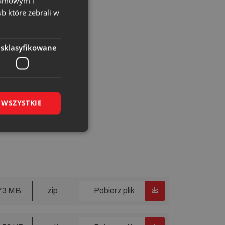
klamowym i
ub które zebrali w
esklasyfikowane
 WSZYSTKIE
73 MB
zip
Pobierz plik