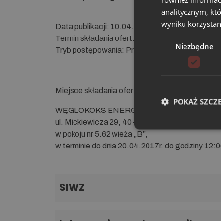
również informac
analitycznym, któ
wyniku korzystani
Da­ta pu­bli­ka­cji: 10.04.2017
Ter­min skła­da­nia ofert: 20.04.2017 r. do godzin
Niezbędne
Tryb po­stę­po­wa­nia: Przetarg nieograniczony 
Miejsce składania ofert:
POKAŻ SZCZ
WĘGLOKOKS ENERGIA Sp. z o.o.
ul. Mickiewicza 29, 40-085 Katowice
w pokoju nr 5.62 wieża „B”,
w terminie do dnia 20.04.2017r. do godziny 12:0
SIWZ