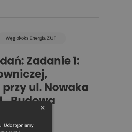
Węglokoks Energia ZUT
ań: Zadanie 1:
owniczej,
 przy ul. Nowaka
.04 „Budowa
×
chu. Udostępniamy