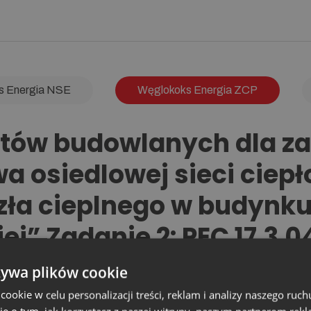
s Energia NSE
Węglokoks Energia ZCP
tów budowlanych dla zad
a osiedlowej sieci ciepł
zła cieplnego w budynku
iej” Zadanie 2: PEC 17.3
iepłowniczej, przyłą
żywa plików cookie
okie w celu personalizacji treści, reklam i analizy naszego ru