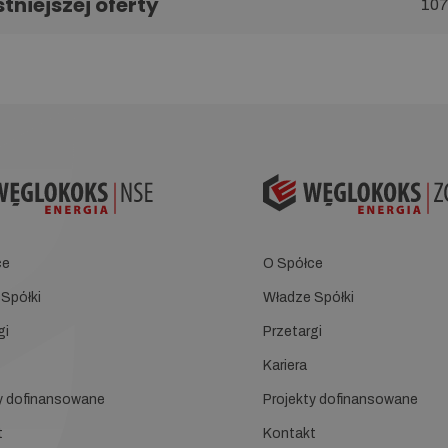
tniejszej oferty
107
ce
O Spółce
Spółki
Władze Spółki
gi
Przetargi
Kariera
y dofinansowane
Projekty dofinansowane
t
Kontakt