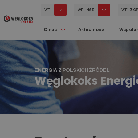
WE
WE
NSE
WE
ZC
O nas
Aktualności
Współp
ENERGIA Z POLSKICH ŹRÓDEŁ
Węglokoks Energi