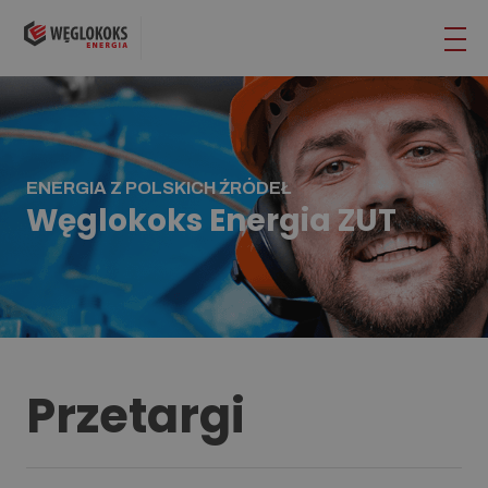
ENERGIA Z POLSKICH ŹRÓDEŁ
Węglokoks Energia ZUT
Przetargi