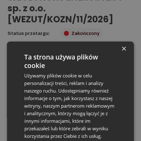
sp. z o.o.
[WEZUT/KOZN/11/2026]
Status przetargu:
Zakończony
×
Da­ta pu­bli­ka­cji: 04.02.2026
Ta strona używa plików
Ter­min skła­da­nia ofert: do dnia 13.02.2026 r. do godz.
cookie
10:00
Tryb po­stę­po­wa­nia: Konkurs ofert z ogłoszeniem z
Używamy plików cookie w celu
negocjacjami
personalizacji treści, reklam i analizy
naszego ruchu. Udostępniamy również
informacje o tym, jak korzystasz z naszej
ZAMAWIAJĄCY:
witryny, naszym partnerom reklamowym
i analitycznym, którzy mogą łączyć je z
WĘGLOKOKS ENERGIA ZUT sp. z o.o. z siedzibą w
innymi informacjami, które im
Rudzie Śląskiej
, ul.
Szyb Walenty 26 B, 41-700 Ruda
przekazałeś lub które zebrali w wyniku
Śląska,
korzystania przez Ciebie z ich usług.