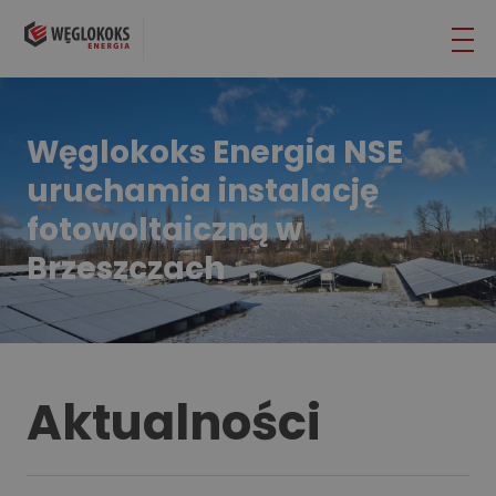
Węglokoks Energia NSE
uruchamia instalację
fotowoltaiczną w
Brzeszczach
Aktualności