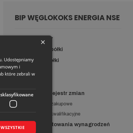
BIP WĘGLOKOKS ENERGIA NSE
Status prawny
×
Działalność Spółki
chu. Udostępniamy
Organy Spółki
klamowym i
Umowa Spółki
ub które zebrali w
Redakcja
Ogłoszenia i Rejestr zmian
esklasyfikowane
Postępowania zakupowe
Postępowania kwalifikacyjne
Zasady kształtowania wynagrodzeń
 WSZYSTKIE