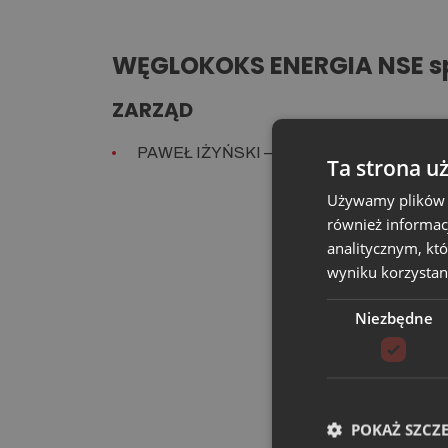
WĘGLOKOKS ENERGIA NSE sp.
ZARZĄD
PAWEŁ IŻYŃSKI – WICEPREZES ZARZ
Ta strona u
Używamy plików co
również informac
analitycznym, któ
wyniku korzystani
Niezbędne
POKAŻ SZCZ