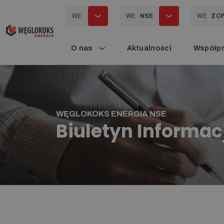
WE
WE
NSE
WE
ZC
O nas
Aktualności
Współp
WĘGLOKOKS ENERGIA NSE
Biuletyn Informacj