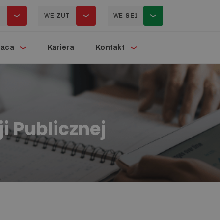
P
WE
ZUT
WE
SE1
raca
Kariera
Kontakt
i Publicznej