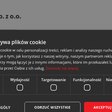
 z o.o.
ĄDU
żywa plików cookie
okie w celu personalizacji treści, reklam i analizy naszego ru
je o tym, jak korzystasz z naszej witryny, naszym partnerom re
rzy mogą łączyć je z innymi informacjami, które im przekazałeś l
a przez Ciebie z ich usług.
Dowiedz się więcej
Wydajność
Targetowanie
Funkcjonalność
Ni
EGÓŁY
ODRZUĆ WSZYSTKIE
AKCEPTUJ