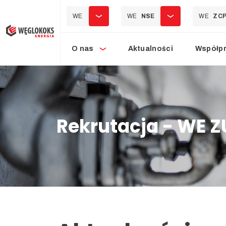
WE
WE
NSE
WE
ZC
O nas
Aktualności
Współp
Rekrutacja - WE Z