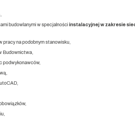
,
tami budowlanymi w specjalności
instalacyjnej w zakresie sieci
w pracy na podobnym stanowisku,
ów Budownictwa,
rac podwykonawców,
ową,
AutoCAD,
obowiązków,
iu,