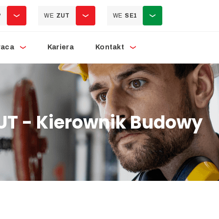
P
WE
ZUT
WE
SE1
raca
Kariera
Kontakt
UT - Kierownik Budowy