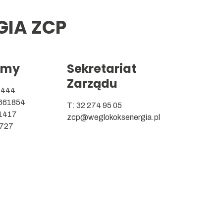
IA ZCP
rmy
Sekretariat
Zarządu
6444
661854
T: 32 274 95 05
1417
zcp@weglokoksenergia.pl
727