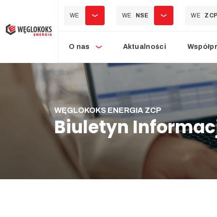
WE
WE
NSE
WE
ZC
O nas
Aktualności
Współp
WĘGLOKOKS ENERGIA ZCP
Biuletyn Informacj