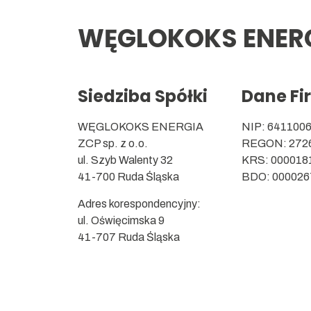
WĘGLOKOKS ENERG
Siedziba Spółki
Dane Fi
WĘGLOKOKS ENERGIA
NIP: 641100
ZCP sp. z o.o.
REGON: 272
ul. Szyb Walenty 32
KRS: 000018
41-700 Ruda Śląska
BDO: 000026
Adres korespondencyjny:
ul. Oświęcimska 9
41-707 Ruda Śląska