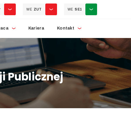
P
WE
ZUT
WE
SE1
raca
Kariera
Kontakt
i Publicznej