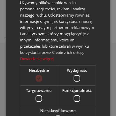
Używamy plików cookie w celu
pokaż menu
personalizacji treści, reklam i analizy
naszego ruchu. Udostępniamy również
informacje o tym, jak korzystasz z naszej
witryny, naszym partnerom reklamowym
i analitycznym, którzy mogą łączyć je z
innymi informacjami, które im
przekazałeś lub które zebrali w wyniku
korzystania przez Ciebie z ich usług.
Dowiedz się więcej
Niezbędne
Wydajność
O Spółce
O Spółce
Władze Spółki
Władze Spółki
Targetowanie
Funkcjonalność
Przetargi
Przetargi
Kariera
Kariera
Niesklasyfikowane
Aktualności
Projekty dofinansowane