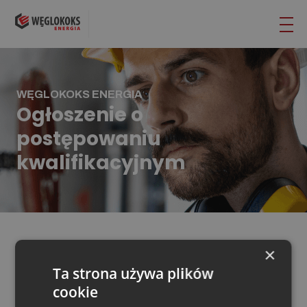
WĘGLOKOKS ENERGIA
Ogłoszenie o
postępowaniu
kwalifikacyjnym
×
BIP WĘGLOKOKS ENERGIA
Ta strona używa plików
cookie